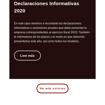
Declaraciones Informativas
El
2020
El 
En este caso venimos a recordarte las declaraciones
reg
informativas o resúmenes anuales que debe presentar tu
anó
empresa correspondientes al ejercicio fiscal 2020. También
soc
te informamos de los plazos y el modo en que deberrás
due
presentarlas este año, así como todos los modelos...
Leer más
Ver más noticias