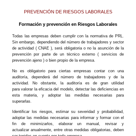
PREVENCIÓN DE RIESGOS LABORALES
Formación y prevención en Riesgos Laborales
Todas las empresas
deben cumplir con la normativa
de PRL.
Sin embargo
, dependiendo del número de trabajadores y sector
de actividad
( CNAE ), será obligatoria o no la asunción de la
prevención por parte de un técnico externo ( servicios de
prevención ajeno ) o bien propio
de la empresa.
No es
obligatorio para ciertas empresas contar con una
auditoría,
dependerá del número de trabajadores y de la
actividad. No obstante, la auditoría es d
e
gran utilidad
para
valorar la eficacia
del modelo,
detectar las deficiencias en
esta materia,
y adoptar las medidas necesarias para
superar
las.
Identificar los riesgos,
estimar
su severidad y probabilidad,
adoptar las medidas necesarias para informar
y
formar
con el
fin de minimizarlos, elaborar un
manual, revisar
y
actualizar
anualmente
,
entre otras medidas obligatorias, deben
ser tenidas en cuenta por toda empresa.