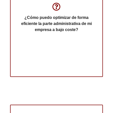
La respuesta es sencilla, externalizando los servicios
administrativos y legales con un despacho como el
nuestro. Siempre deberá buscar experiencia,
eficiencia y economía, para acertar con la elección
¿Cómo puedo optimizar de forma
del asesor.
eficiente la parte administrativa de mi
empresa a bajo coste?
Me interesa