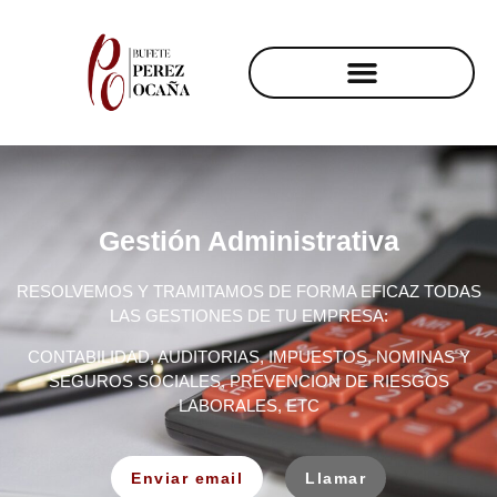
Gestión Administrativa
RESOLVEMOS Y TRAMITAMOS DE FORMA EFICAZ TODAS
LAS GESTIONES DE TU EMPRESA:
CONTABILIDAD, AUDITORIAS, IMPUESTOS, NOMINAS Y
SEGUROS SOCIALES, PREVENCION DE RIESGOS
LABORALES, ETC
Enviar email
Llamar